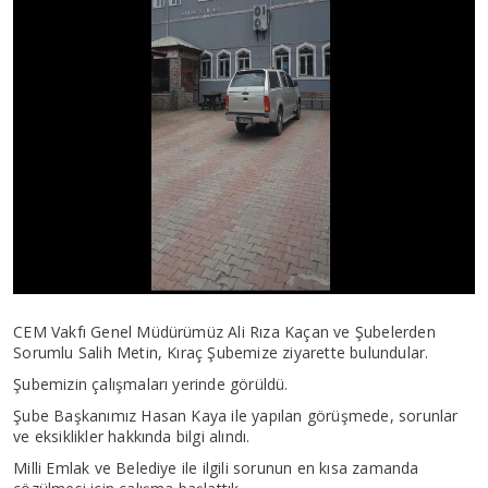
CEM Vakfı Genel Müdürümüz Ali Rıza Kaçan ve Şubelerden
Sorumlu Salih Metin, Kıraç Şubemize ziyarette bulundular.
Şubemizin çalışmaları yerinde görüldü.
Şube Başkanımız Hasan Kaya ile yapılan görüşmede, sorunlar
ve eksiklikler hakkında bilgi alındı.
Milli Emlak ve Belediye ile ilgili sorunun en kısa zamanda