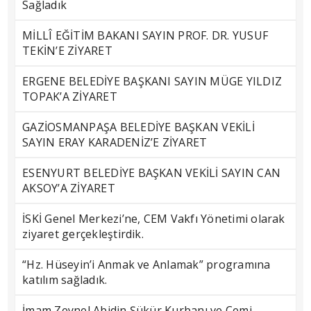
Sağladık
MİLLÎ EĞİTİM BAKANI SAYIN PROF. DR. YUSUF
TEKİN’E ZİYARET
ERGENE BELEDİYE BAŞKANI SAYIN MÜGE YILDIZ
TOPAK’A ZİYARET
GAZİOSMANPAŞA BELEDİYE BAŞKAN VEKİLİ
SAYIN ERAY KARADENİZ’E ZİYARET
ESENYURT BELEDİYE BAŞKAN VEKİLİ SAYIN CAN
AKSOY’A ZİYARET
İSKİ Genel Merkezi’ne, CEM Vakfı Yönetimi olarak
ziyaret gerçekleştirdik.
“Hz. Hüseyin’i Anmak ve Anlamak” programına
katılım sağladık.
İmam Zeynel Abidin Şükür Kurbanı ve Cemi