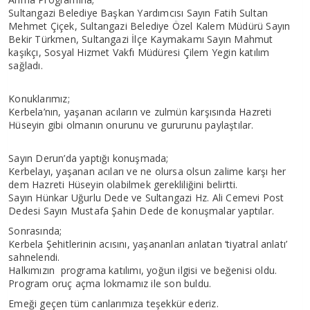
Sultangazi Belediye Başkan Yardımcısı Sayın Fatih Sultan
Mehmet Çiçek, Sultangazi Belediye Özel Kalem Müdürü Sayın
Bekir Türkmen, Sultangazi İlçe Kaymakamı Sayın Mahmut
kaşıkçı, Sosyal Hizmet Vakfı Müdüresi Çilem Yegin katılım
sağladı.
Konuklarımız;
Kerbela’nın, yaşanan acıların ve zulmün karşısında Hazreti
Hüseyin gibi olmanın onurunu ve gururunu paylaştılar.
Sayın Derun’da yaptığı konuşmada;
Kerbelayı, yaşanan acıları ve ne olursa olsun zalime karşı her
dem Hazreti Hüseyin olabilmek gerekliliğini belirtti.
Sayın Hünkar Uğurlu Dede ve Sultangazi Hz. Ali Cemevi Post
Dedesi Sayın Mustafa Şahin Dede de konuşmalar yaptılar.
Sonrasında;
Kerbela Şehitlerinin acısını, yaşananları anlatan ‘tiyatral anlatı’
sahnelendi.
Halkımızın programa katılımı, yoğun ilgisi ve beğenisi oldu.
Program oruç açma lokmamız ile son buldu.
Emeği geçen tüm canlarımıza teşekkür ederiz.