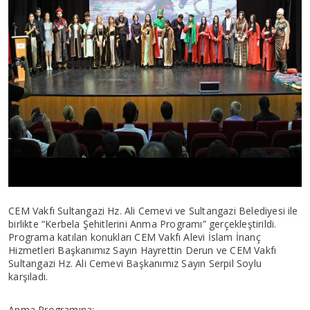
CEM Vakfı Sultangazi Hz. Ali Cemevi ve Sultangazi Belediyesi ile
birlikte “Kerbela Şehitlerini Anma Programı” gerçekleştirildi.
Programa katılan konukları CEM Vakfı Alevi İslam İnanç
Hizmetleri Başkanımız Sayın Hayrettin Derun ve CEM Vakfı
Sultangazi Hz. Ali Cemevi Başkanımız Sayın Serpil Soylu
karşıladı.
Anma Programına;