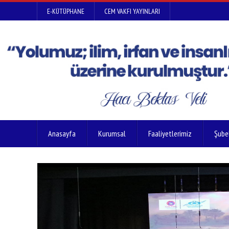
E-KÜTÜPHANE
CEM VAKFI YAYINLARI
Anasayfa
Kurumsal
Faaliyetlerimiz
Şube