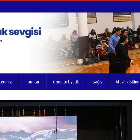
lerimiz
Formlar
Gönüllü Üyelik
Bağış
Alevilik Bilinm