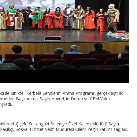
 ile birlikte “Kerbela Şehitlerini Anma Programı” gerçekleştirildi.
izmetleri Başkanımız Sayın Hayrettin Derun ve CEM Vakfı
şıladı.
n Mehmet Çiçek, Sultangazi Belediye Özel Kalem Müdürü Sayın
şıkçı, Sosyal Hizmet Vakfı Müdüresi Çilem Yegin katılım sağladı.