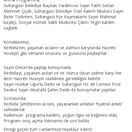
Sultangazi Belediye Başkan Yardımcısı Sayın Fatih Sultan
Mehmet Çiçek, Sultangazi Belediye Özel Kalem Müdürü Sayın
Bekir Türkmen, Sultangazi İlçe Kaymakamı Sayın Mahmut
kaşıkçı, Sosyal Hizmet Vakfı Müdüresi Çilem Yegin katılım
sağladı.
Konuklarımız;
Kerbela’nın, yaşanan acıların ve zulmün karşısında Hazreti
Hüseyin gibi olmanın onurunu ve gururunu paylaştılar.
Sayın Derun’da yaptığı konuşmada;
Kerbelayı, yaşanan acıları ve ne olursa olsun zalime karşı her
dem Hazreti Hüseyin olabilmek gerekliliğini belirtti.
Sayın Hünkar Uğurlu Dede ve Sultangazi Hz. Ali Cemevi Post
Dedesi Sayın Mustafa Şahin Dede de konuşmalar yaptılar.
Sonrasında;
Kerbela Şehitlerinin acısını, yaşananları anlatan ‘tiyatral anlatı’
sahnelendi.
Halkımızın programa katılımı, yoğun ilgisi ve beğenisi oldu.
Program oruç açma lokmamız ile son buldu.
Emeği geçen tüm canlarımıza teşekkür ederiz.