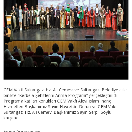
CEM Vakfı Sultangazi Hz. Ali Cemevi ve Sultangazi Belediyesi ile
birlikte “Kerbela Şehitlerini Anma Programı” gerçekleştirildi.
Programa katılan konukları CEM Vakfı Alevi İslam İnanç
Hizmetleri Başkanımız Sayın Hayrettin Derun ve CEM Vakfı
Sultangazi Hz. Ali Cemevi Başkanımız Sayın Serpil Soylu
karşıladı.
Anma Programına;