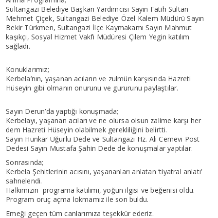
Sultangazi Belediye Başkan Yardımcısı Sayın Fatih Sultan
Mehmet Çiçek, Sultangazi Belediye Özel Kalem Müdürü Sayın
Bekir Türkmen, Sultangazi İlçe Kaymakamı Sayın Mahmut
kaşıkçı, Sosyal Hizmet Vakfı Müdüresi Çilem Yegin katılım
sağladı.
Konuklarımız;
Kerbela’nın, yaşanan acıların ve zulmün karşısında Hazreti
Hüseyin gibi olmanın onurunu ve gururunu paylaştılar.
Sayın Derun’da yaptığı konuşmada;
Kerbelayı, yaşanan acıları ve ne olursa olsun zalime karşı her
dem Hazreti Hüseyin olabilmek gerekliliğini belirtti.
Sayın Hünkar Uğurlu Dede ve Sultangazi Hz. Ali Cemevi Post
Dedesi Sayın Mustafa Şahin Dede de konuşmalar yaptılar.
Sonrasında;
Kerbela Şehitlerinin acısını, yaşananları anlatan ‘tiyatral anlatı’
sahnelendi.
Halkımızın programa katılımı, yoğun ilgisi ve beğenisi oldu.
Program oruç açma lokmamız ile son buldu.
Emeği geçen tüm canlarımıza teşekkür ederiz.