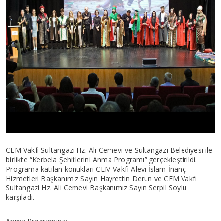
CEM Vakfı Sultangazi Hz. Ali Cemevi ve Sultangazi Belediyesi ile
birlikte “Kerbela Şehitlerini Anma Programı” gerçekleştirildi.
Programa katılan konukları CEM Vakfı Alevi İslam İnanç
Hizmetleri Başkanımız Sayın Hayrettin Derun ve CEM Vakfı
Sultangazi Hz. Ali Cemevi Başkanımız Sayın Serpil Soylu
karşıladı.
Anma Programına;