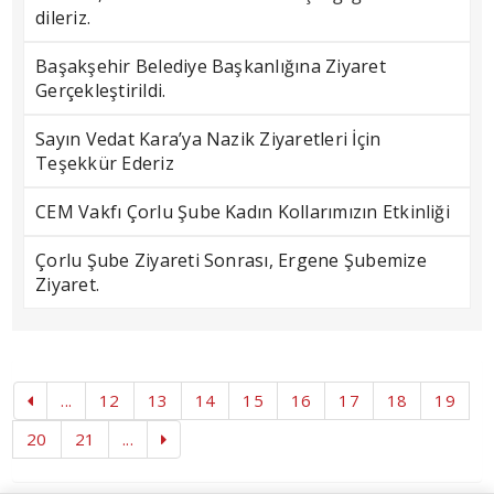
dileriz.
Başakşehir Belediye Başkanlığına Ziyaret
Gerçekleştirildi.
Sayın Vedat Kara’ya Nazik Ziyaretleri İçin
Teşekkür Ederiz
CEM Vakfı Çorlu Şube Kadın Kollarımızın Etkinliği
Çorlu Şube Ziyareti Sonrası, Ergene Şubemize
Ziyaret.
...
12
13
14
15
16
17
18
19
20
21
...