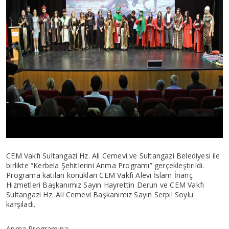
CEM Vakfı Sultangazi Hz. Ali Cemevi ve Sultangazi Belediyesi ile
birlikte “Kerbela Şehitlerini Anma Programı” gerçekleştirildi.
Programa katılan konukları CEM Vakfı Alevi İslam İnanç
Hizmetleri Başkanımız Sayın Hayrettin Derun ve CEM Vakfı
Sultangazi Hz. Ali Cemevi Başkanımız Sayın Serpil Soylu
karşıladı.
Anma Programına;