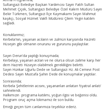
Sultangazi Belediye Başkan Yardımcısı Sayın Fatih Sultan
Mehmet Çiçek, Sultangazi Belediye Özel Kalem Müdürü Sayın
Bekir Türkmen, Sultangazi İlçe Kaymakamı Sayın Mahmut
kaşıkçı, Sosyal Hizmet Vakfı Müdüresi Çilem Yegin katılım
sağladı.
Konuklarımız;
Kerbela’nın, yaşanan acıların ve zulmün karşısında Hazreti
Hüseyin gibi olmanın onurunu ve gururunu paylaştılar.
Sayın Derun’da yaptığı konuşmada;
Kerbelayı, yaşanan acıları ve ne olursa olsun zalime karşı her
dem Hazreti Hüseyin olabilmek gerekliliğini belirtti.
Sayın Hünkar Uğurlu Dede ve Sultangazi Hz. Ali Cemevi Post
Dedesi Sayın Mustafa Şahin Dede de konuşmalar yaptılar.
Sonrasında;
Kerbela Şehitlerinin acısını, yaşananları anlatan ‘tiyatral anlatı’
sahnelendi.
Halkımızın programa katılımı, yoğun ilgisi ve beğenisi oldu.
Program oruç açma lokmamız ile son buldu.
Emeği geçen tüm canlarımıza teşekkür ederiz.