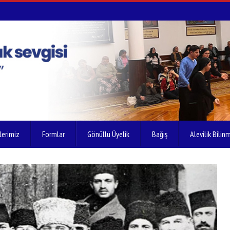
lerimiz
Formlar
Gönüllü Üyelik
Bağış
Alevilik Bilinm