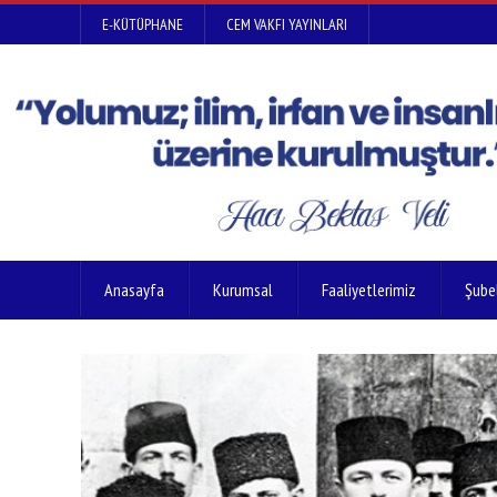
E-KÜTÜPHANE
CEM VAKFI YAYINLARI
Anasayfa
Kurumsal
Faaliyetlerimiz
Şube