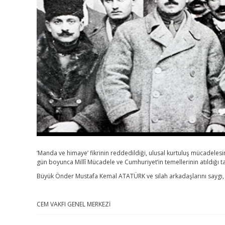
‘Manda ve himaye’ fikrinin reddedildiği, ulusal kurtuluş mücadelesine
gün boyunca Millî Mücadele ve Cumhuriyet’in temellerinin atıldığı ta
Büyük Önder Mustafa Kemal ATATÜRK ve silah arkadaşlarını saygı,
CEM VAKFI GENEL MERKEZİ