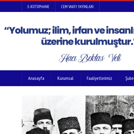
E-KÜTÜPHANE
CEM VAKFI YAYINLARI
Anasayfa
Kurumsal
Faaliyetlerimiz
Şube