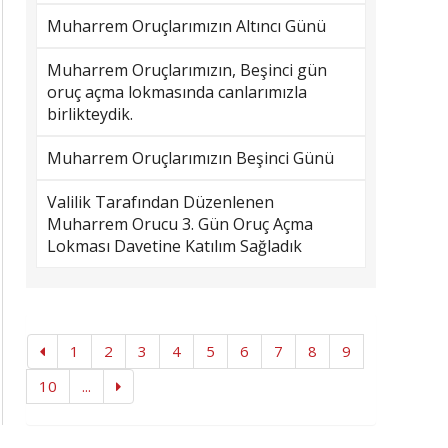
Muharrem Oruçlarımızın Altıncı Günü
Muharrem Oruçlarımızın, Beşinci gün
oruç açma lokmasında canlarımızla
birlikteydik.
Muharrem Oruçlarımızın Beşinci Günü
Valilik Tarafından Düzenlenen
Muharrem Orucu 3. Gün Oruç Açma
Lokması Davetine Katılım Sağladık
1
2
3
4
5
6
7
8
9
10
...