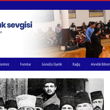
lerimiz
Formlar
Gönüllü Üyelik
Bağış
Alevilik Bilinm