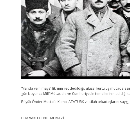
‘Manda ve himaye’ fikrinin reddedildiği, ulusal kurtuluş mücadelesine
gün boyunca Millî Mücadele ve Cumhuriyet’in temellerinin atıldığı ta
Büyük Önder Mustafa Kemal ATATÜRK ve silah arkadaşlarını saygı,
CEM VAKFI GENEL MERKEZİ