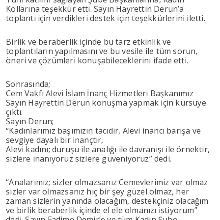
Kollarına teşekkür etti. Sayın Hayrettin Derun’a
toplantı için verdikleri destek için teşekkürlerini iletti.
Birlik ve beraberlik içinde bu tarz etkinlik ve
toplantıların yapılmasını ve bu vesile ile tüm sorun,
öneri ve çözümleri konuşabileceklerini ifade etti.
Sonrasında;
Cem Vakfı Alevi İslam İnanç Hizmetleri Başkanımız
Sayın Hayrettin Derun konuşma yapmak için kürsüye
çıktı.
Sayın Derun;
“Kadınlarımız başımızın tacıdır, Alevi inancı barışa ve
sevgiye dayalı bir inançtır,
Alevi kadını; duruşu ile analığı ile davranışı ile örnektir,
sizlere inanıyoruz sizlere güveniyoruz” dedi.
“Analarımız; sizler olmazsanız Cemevlerimiz var olmaz
sizler var olmazsanız hiç bir şey güzel olmaz, her
zaman sizlerin yanında olacağım, destekçiniz olacağım
ve birlik beraberlik içinde el ele olmanızı istiyorum”
dedi. Sayın Fadime Demir’e ve tüm Kadın Şube