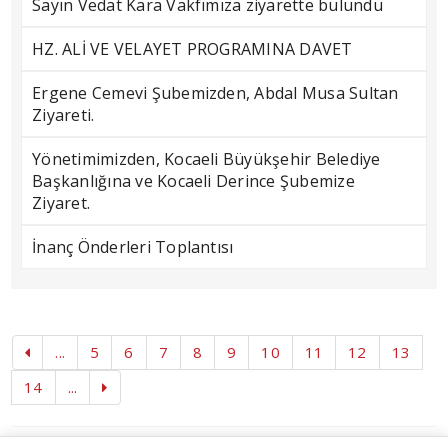
Sayın Vedat Kara Vakfımıza ziyarette bulundu
HZ. ALİ VE VELAYET PROGRAMINA DAVET
Ergene Cemevi Şubemizden, Abdal Musa Sultan
Ziyareti.
Yönetimimizden, Kocaeli Büyükşehir Belediye
Başkanlığına ve Kocaeli Derince Şubemize
Ziyaret.
İnanç Önderleri Toplantısı
...
5
6
7
8
9
10
11
12
13
14
...