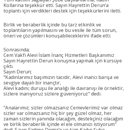
Kollarına teşekkür etti. Sayın Hayrettin Derun’a
toplantı için verdikleri destek için teşekkürlerini iletti.
Birlik ve beraberlik içinde bu tarz etkinlik ve
toplantıların yapılmasını ve bu vesile ile tüm sorun,
öneri ve çözümleri konuşabileceklerini ifade etti.
Sonrasında;
Cem Vakfı Alevi İslam İnanç Hizmetleri Başkanımız
Sayın Hayrettin Derun konuşma yapmak için kürsüye
çıktı.
Sayın Derun;
“Kadınlarımız başımızın tacıdır, Alevi inancı barışa ve
sevgiye dayalı bir inançtır,
Alevi kadını; duruşu ile analığı ile davranışı ile örnektir,
sizlere inanıyoruz sizlere güveniyoruz” dedi.
“Analarımız; sizler olmazsanız Cemevlerimiz var olmaz
sizler var olmazsanız hiç bir şey güzel olmaz, her
zaman sizlerin yanında olacağım, destekçiniz olacağım
ve birlik beraberlik içinde el ele olmanızı istiyorum”
dedi. Sayın Fadime Demir’e ve tüm Kadın Şube