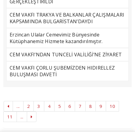
GERÇEKLEŞTİRİLDİ
CEM VAKFI TRAKYA VE BALKANLAR ÇALIŞMALARI
KAPSAMINDA BULGARİSTAN’DAYDI
Erzincan Ulalar Cemevimiz Bünyesinde
Kütüphanemiz Hizmete kazandırılmıştır.
CEM VAKFI’NDAN TUNCELİ VALİLİĞİ’NE ZİYARET
CEM VAKFI ÇORLU ŞUBEMİZDEN HIDIRELLEZ
BULUŞMASI DAVETİ
...
2
3
4
5
6
7
8
9
10
11
...