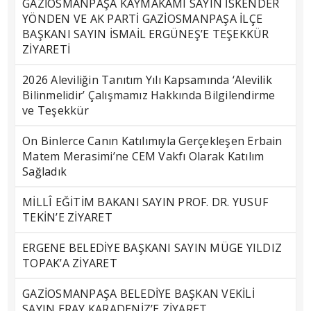
GAZİOSMANPAŞA KAYMAKAMI SAYIN İSKENDER
YÖNDEN VE AK PARTİ GAZİOSMANPAŞA İLÇE
BAŞKANI SAYIN İSMAİL ERGÜNEŞ’E TEŞEKKÜR
ZİYARETİ
2026 Aleviliğin Tanıtım Yılı Kapsamında ‘Alevilik
Bilinmelidir’ Çalışmamız Hakkında Bilgilendirme
ve Teşekkür
On Binlerce Canın Katılımıyla Gerçekleşen Erbain
Matem Merasimi’ne CEM Vakfı Olarak Katılım
Sağladık
MİLLÎ EĞİTİM BAKANI SAYIN PROF. DR. YUSUF
TEKİN’E ZİYARET
ERGENE BELEDİYE BAŞKANI SAYIN MÜGE YILDIZ
TOPAK’A ZİYARET
GAZİOSMANPAŞA BELEDİYE BAŞKAN VEKİLİ
SAYIN ERAY KARADENİZ’E ZİYARET