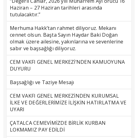
“Değerli Canlar, 2026 yılı Muharrem Ayı orucu 16
Haziran – 27 Haziran tarihleri arasında
tutulacaktır.”
Merhuma Hakk’tan rahmet diliyoruz. Mekanı
cennet olsun. Başta Sayın Haydar Baki Doğan
olmak üzere ailesine, yakınlarına ve sevenlerine
sabır ve başsağlığı diliyoruz.
CEM VAKFI GENEL MERKEZİ’NDEN KAMUOYUNA
DUYURU
Başsağlığı ve Taziye Mesajı
CEM VAKFI GENEL MERKEZİNDEN KURUMSAL
İLKE VE DEĞERLERİMİZE İLİŞKİN HATIRLATMA VE
UYARI
ÇATALCA CEMEVİMİZDE BİRLİK KURBAN
LOKMAMIZ PAY EDİLDİ