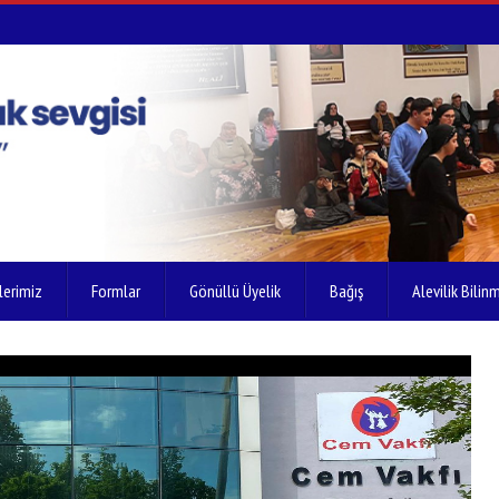
lerimiz
Formlar
Gönüllü Üyelik
Bağış
Alevilik Bilinm