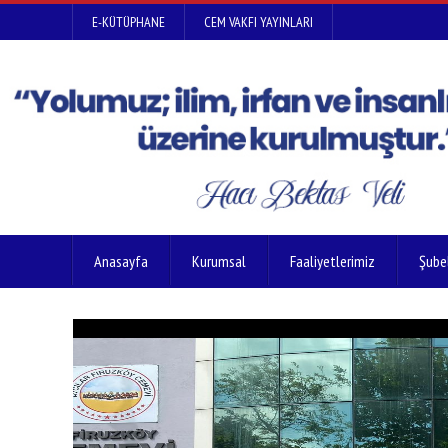
E-KÜTÜPHANE
CEM VAKFI YAYINLARI
Anasayfa
Kurumsal
Faaliyetlerimiz
Şube