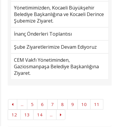
Yönetimimizden, Kocaeli Büyükşehir
Belediye Başkanlığına ve Kocaeli Derince
Şubemize Ziyaret.
İnanç Önderleri Toplantısı
Şube Ziyaretlerimize Devam Ediyoruz
CEM Vakfı Yönetiminden,
Gaziosmanpaşa Belediye Başkanlığına
Ziyaret.
...
5
6
7
8
9
10
11
12
13
14
...