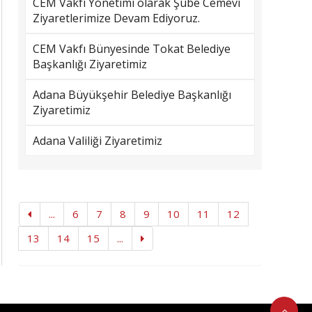
CEM Vakfı Yönetimi olarak Şube Cemevi
Ziyaretlerimize Devam Ediyoruz.
CEM Vakfı Bünyesinde Tokat Belediye
Başkanlığı Ziyaretimiz
Adana Büyükşehir Belediye Başkanlığı
Ziyaretimiz
Adana Valiliği Ziyaretimiz
...
6
7
8
9
10
11
12
13
14
15
...