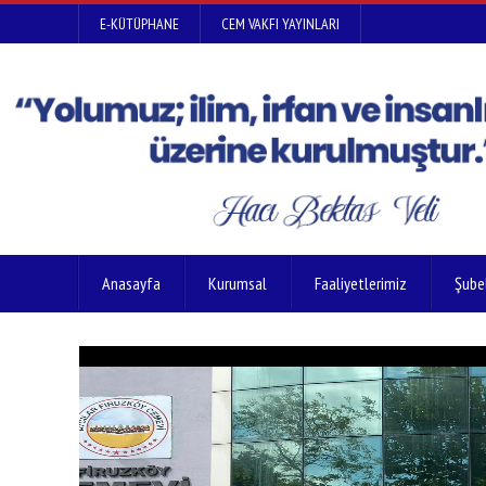
E-KÜTÜPHANE
CEM VAKFI YAYINLARI
Anasayfa
Kurumsal
Faaliyetlerimiz
Şube