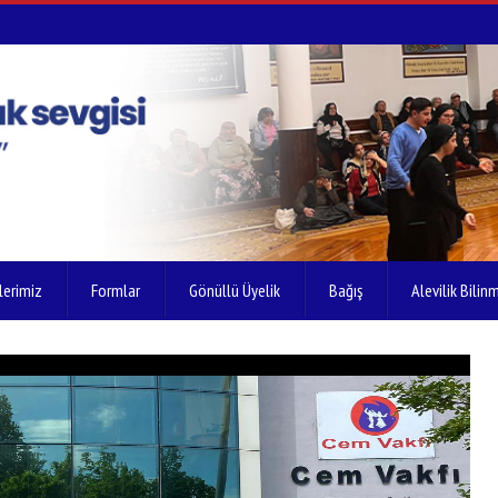
lerimiz
Formlar
Gönüllü Üyelik
Bağış
Alevilik Bilinm