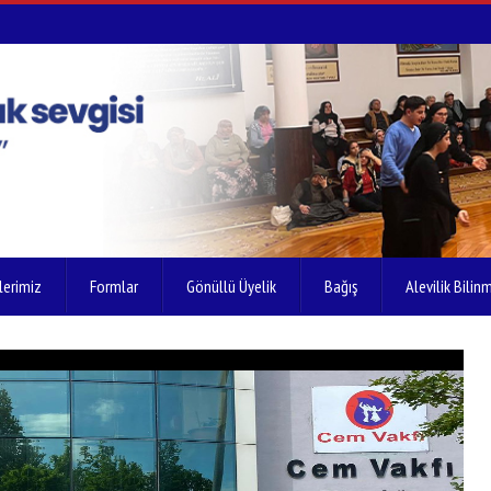
lerimiz
Formlar
Gönüllü Üyelik
Bağış
Alevilik Bilinm