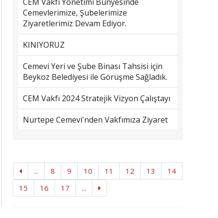
CEM Vakfı Yönetimi Bünyesinde
Cemevlerimize, Şubelerimize
Ziyaretlerimiz Devam Ediyor.
KINIYORUZ
Cemevi Yeri ve Şube Binası Tahsisi için
Beykoz Belediyesi ile Görüşme Sağladık.
CEM Vakfı 2024 Stratejik Vizyon Çalıştayı
Nurtepe Cemevi'nden Vakfımıza Ziyaret
...
8
9
10
11
12
13
14
15
16
17
...