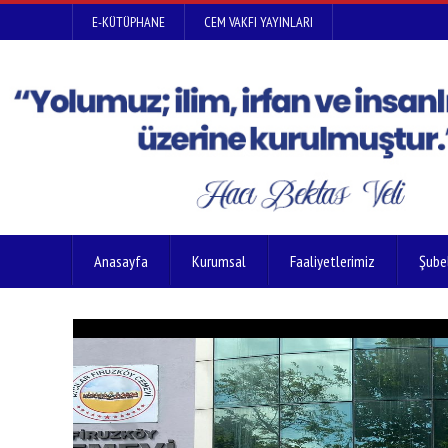
E-KÜTÜPHANE
CEM VAKFI YAYINLARI
Anasayfa
Kurumsal
Faaliyetlerimiz
Şube