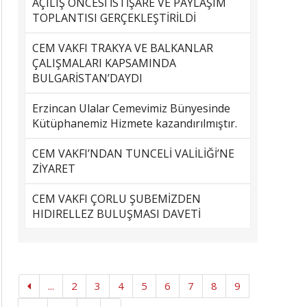
AÇILIŞ ÖNCESİ İSTİŞARE VE PAYLAŞIM
TOPLANTISI GERÇEKLEŞTİRİLDİ
CEM VAKFI TRAKYA VE BALKANLAR
ÇALIŞMALARI KAPSAMINDA
BULGARİSTAN’DAYDI
Erzincan Ulalar Cemevimiz Bünyesinde
Kütüphanemiz Hizmete kazandırılmıştır.
CEM VAKFI’NDAN TUNCELİ VALİLİĞİ’NE
ZİYARET
CEM VAKFI ÇORLU ŞUBEMİZDEN
HIDIRELLEZ BULUŞMASI DAVETİ
...
2
3
4
5
6
7
8
9