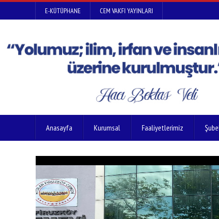
E-KÜTÜPHANE
CEM VAKFI YAYINLARI
Anasayfa
Kurumsal
Faaliyetlerimiz
Şube