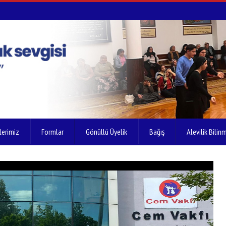
lerimiz
Formlar
Gönüllü Üyelik
Bağış
Alevilik Bilinm