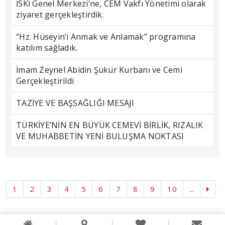
İSKİ Genel Merkezi’ne, CEM Vakfı Yönetimi olarak
ziyaret gerçekleştirdik.
“Hz. Hüseyin’i Anmak ve Anlamak” programına
katılım sağladık.
İmam Zeynel Abidin Şükür Kurbanı ve Cemi
Gerçekleştirildi
TAZİYE VE BAŞSAĞLIĞI MESAJI
TÜRKİYE’NİN EN BÜYÜK CEMEVİ BİRLİK, RIZALIK
VE MUHABBETİN YENİ BULUŞMA NOKTASI
1
2
3
4
5
6
7
8
9
10
...