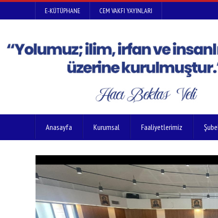
E-KÜTÜPHANE
CEM VAKFI YAYINLARI
Anasayfa
Kurumsal
Faaliyetlerimiz
Şube