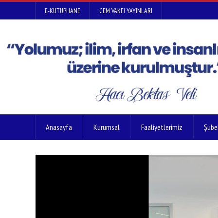
E-KÜTÜPHANE
CEM VAKFI YAYINLARI
Anasayfa
Kurumsal
Faaliyetlerimiz
Şube