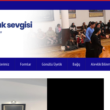
lerimiz
Formlar
Gönüllü Üyelik
Bağış
Alevilik Bilinm