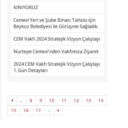
KINIYORUZ
Cemevi Yeri ve Şube Binası Tahsisi için
Beykoz Belediyesi ile Görüşme Sağladık.
CEM Vakfı 2024 Stratejik Vizyon Çalıştayı
Nurtepe Cemevi'nden Vakfımıza Ziyaret
2024 CEM Vakfı Stratejik Vizyon Çalıştayı
1. Gün Detayları
...
8
9
10
11
12
13
14
15
16
17
...