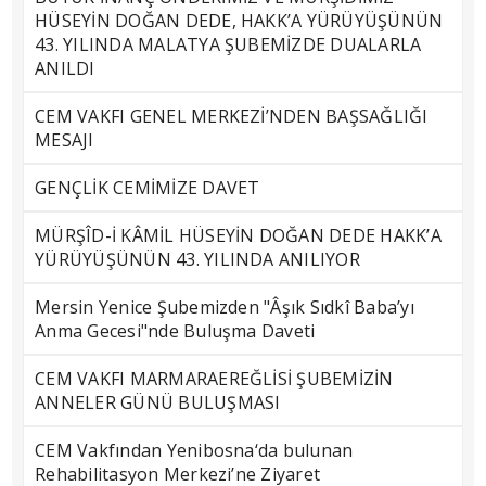
HÜSEYİN DOĞAN DEDE, HAKK’A YÜRÜYÜŞÜNÜN
43. YILINDA MALATYA ŞUBEMİZDE DUALARLA
ANILDI
CEM VAKFI GENEL MERKEZİ’NDEN BAŞSAĞLIĞI
MESAJI
GENÇLİK CEMİMİZE DAVET
MÜRŞÎD-İ KÂMİL HÜSEYİN DOĞAN DEDE HAKK’A
YÜRÜYÜŞÜNÜN 43. YILINDA ANILIYOR
Mersin Yenice Şubemizden "Âşık Sıdkî Baba’yı
Anma Gecesi"nde Buluşma Daveti
CEM VAKFI MARMARAEREĞLİSİ ŞUBEMİZİN
ANNELER GÜNÜ BULUŞMASI
CEM Vakfından Yenibosna‘da bulunan
Rehabilitasyon Merkezi’ne Ziyaret