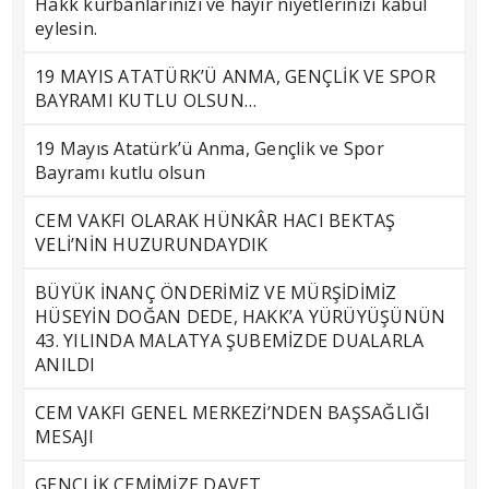
Hakk kurbanlarınızı ve hayır niyetlerinizi kabul
eylesin.
19 MAYIS ATATÜRK’Ü ANMA, GENÇLİK VE SPOR
BAYRAMI KUTLU OLSUN…
19 Mayıs Atatürk’ü Anma, Gençlik ve Spor
Bayramı kutlu olsun
CEM VAKFI OLARAK HÜNKÂR HACI BEKTAŞ
VELİ’NİN HUZURUNDAYDIK
BÜYÜK İNANÇ ÖNDERİMİZ VE MÜRŞİDİMİZ
HÜSEYİN DOĞAN DEDE, HAKK’A YÜRÜYÜŞÜNÜN
43. YILINDA MALATYA ŞUBEMİZDE DUALARLA
ANILDI
CEM VAKFI GENEL MERKEZİ’NDEN BAŞSAĞLIĞI
MESAJI
GENÇLİK CEMİMİZE DAVET