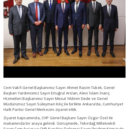
Cem Vakfı Genel Başkanımız Sayın Ahmet Rasim Tükek, Genel
Başkan Yardımcımız Sayın Ertuğrul Arslan, Alevi İslam İnanç
Hizmetleri Başkanımız Sayın Mesut Yıldırım Dede ve Genel
Müdürümüz Sayın Süleyman Kılıç ile birlikte Ankara’da, Cumhuriyet
Halk Partisi Genel Merkezini ziyaret ettik.
Ziyaret kapsamında, CHP Genel Başkanı Sayın Özgür Özel ile
makamında bir araya gelindi. Görüşmede, Tekirdağ Milletvekili
Sayın Cem Avşar ve CHP Kurultay Delegesi Sayın İbrahim Kömür de