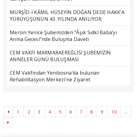
MÜRŞÎD-İ KÂMİL HÜSEYİN DOĞAN DEDE HAKK’A
YÜRÜYÜŞÜNÜN 43. YILINDA ANILIYOR
Mersin Yenice Şubemizden "Âşık Sıdkî Baba’yı
Anma Gecesi"nde Buluşma Daveti
CEM VAKFI MARMARAEREĞLİSİ ŞUBEMİZİN
ANNELER GÜNÜ BULUŞMASI
CEM Vakfından Yenibosna‘da bulunan
Rehabilitasyon Merkezi’ne Ziyaret
1
2
3
4
5
6
7
8
9
10
...