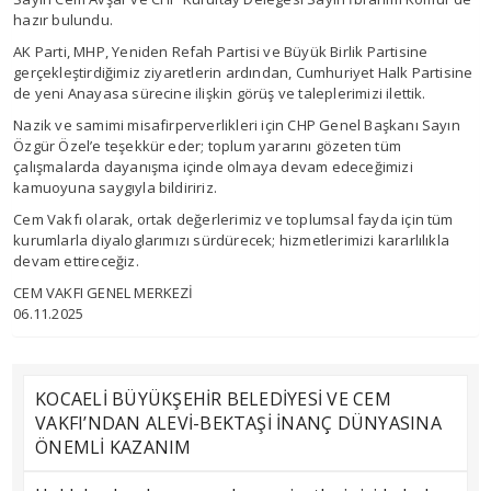
hazır bulundu.
AK Parti, MHP, Yeniden Refah Partisi ve Büyük Birlik Partisine
gerçekleştirdiğimiz ziyaretlerin ardından, Cumhuriyet Halk Partisine
de yeni Anayasa sürecine ilişkin görüş ve taleplerimizi ilettik.
Nazik ve samimi misafirperverlikleri için CHP Genel Başkanı Sayın
Özgür Özel’e teşekkür eder; toplum yararını gözeten tüm
çalışmalarda dayanışma içinde olmaya devam edeceğimizi
kamuoyuna saygıyla bildiririz.
Cem Vakfı olarak, ortak değerlerimiz ve toplumsal fayda için tüm
kurumlarla diyaloglarımızı sürdürecek; hizmetlerimizi kararlılıkla
devam ettireceğiz.
CEM VAKFI GENEL MERKEZİ
06.11.2025
KOCAELİ BÜYÜKŞEHİR BELEDİYESİ VE CEM
VAKFI’NDAN ALEVİ-BEKTAŞİ İNANÇ DÜNYASINA
ÖNEMLİ KAZANIM