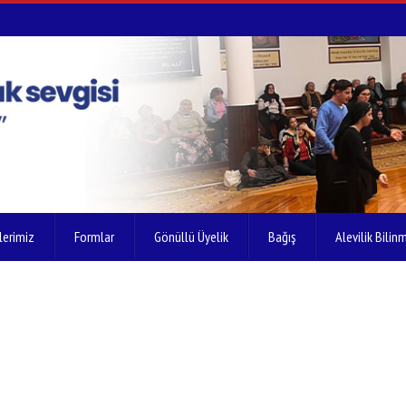
lerimiz
Formlar
Gönüllü Üyelik
Bağış
Alevilik Bilinm