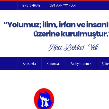
E-KÜTÜPHANE
CEM VAKFI YAYINLARI
Anasayfa
Kurumsal
Faaliyetlerimiz
Şube