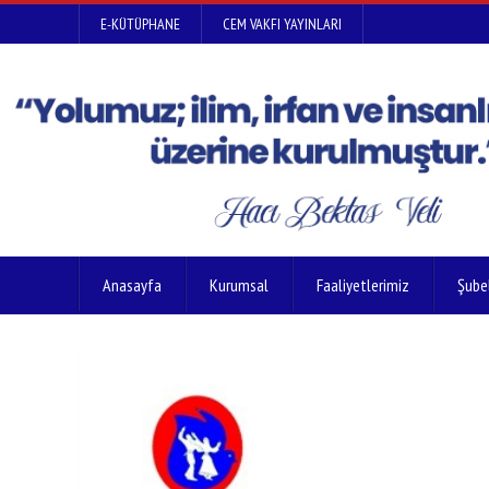
E-KÜTÜPHANE
CEM VAKFI YAYINLARI
Anasayfa
Kurumsal
Faaliyetlerimiz
Şube