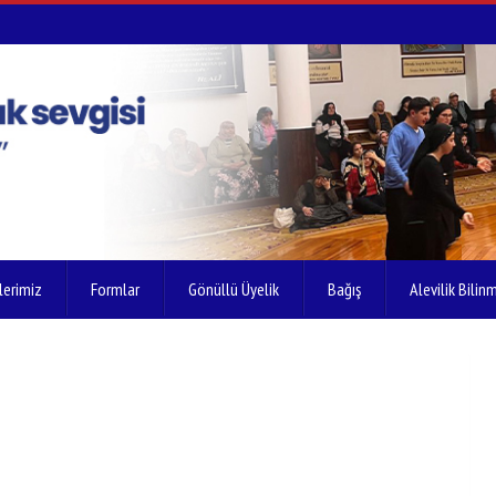
lerimiz
Formlar
Gönüllü Üyelik
Bağış
Alevilik Bilinm