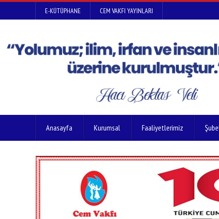
E-KÜTÜPHANE
CEM VAKFI YAYINLARI
Anasayfa
Kurumsal
Faaliyetlerimiz
Şube