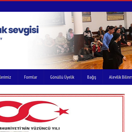
lerimiz
Formlar
Gönüllü Üyelik
Bağış
Alevilik Bilinm