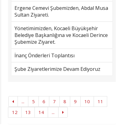
Ergene Cemevi Şubemizden, Abdal Musa
Sultan Ziyareti.
Yönetimimizden, Kocaeli Büyükşehir
Belediye Başkanlığına ve Kocaeli Derince
Şubemize Ziyaret.
İnanç Önderleri Toplantısı
Şube Ziyaretlerimize Devam Ediyoruz
...
5
6
7
8
9
10
11
12
13
14
...