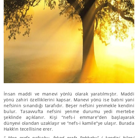
İnsan maddi ve manevi yönlü olarak yaratılmıştır. Maddi
yönü zahiri özelliklerini kapsar. Manevi yönü ise batıni yani
nefsinin sınandığı tarafıdır. Beşer nefsini yenmekle kendini
bulur. Tasavvufta nefsini yenme durumu yedi mertebe
şeklinde açıklanır. Kişi “nefs-i emmare”den başlayarak
dünyevi olandan uzaklaşır ve “nefs-i kamile"ye ulaşır. Burada
Hakk’ın tecellisine erer.
“ Men arefe
nefsehu,
fekad arefe Rabbehu” ( kendini bilen/