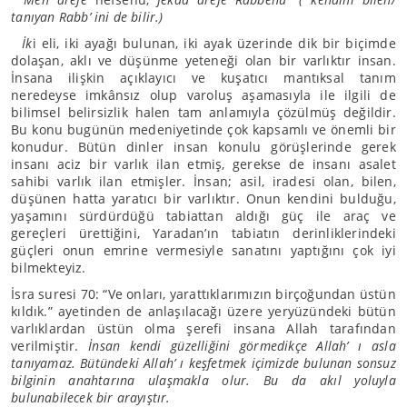
tanıyan Rabb’ ini de bilir.)
İk
i eli, iki ayağı bulunan, iki ayak üzerinde dik bir biçimde
dolaşan, aklı ve düşünme yeteneği olan bir varlıktır insan.
İnsana ilişkin açıklayıcı ve kuşatıcı mantıksal tanım
neredeyse imkânsız olup varoluş aşamasıyla ile ilgili de
bilimsel belirsizlik halen tam anlamıyla çözülmüş değildir.
Bu konu bugünün medeniyetinde çok kapsamlı ve önemli bir
konudur. Bütün dinler insan konulu görüşlerinde gerek
insanı aciz bir varlık ilan etmiş, gerekse de insanı asalet
sahibi varlık ilan etmişler. İnsan; asil, iradesi olan, bilen,
düşünen hatta yaratıcı bir varlıktır. Onun kendini bulduğu,
yaşamını sürdürdüğü tabiattan aldığı güç ile araç ve
gereçleri ürettiğini, Yaradan’ın tabiatın derinliklerindeki
güçleri onun emrine vermesiyle sanatını yaptığını çok iyi
bilmekteyiz.
İsra suresi 70: “Ve onları, yarattıklarımızın birçoğundan üstün
kıldık.” ayetinden de anlaşılacağı üzere yeryüzündeki bütün
varlıklardan üstün olma şerefi insana Allah tarafından
verilmiştir.
İnsan kendi güzelliğini görmedikçe Allah’ ı asla
tanıyamaz. Bütündeki Allah’ ı keşfetmek içimizde bulunan sonsuz
bilginin anahtarına ulaşmakla olur. Bu da akıl yoluyla
bulunabilecek bir arayıştır.