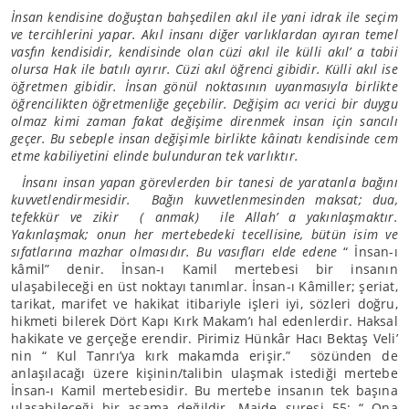
İnsan kendisine doğuştan bahşedilen akıl ile yani idrak ile seçim
ve tercihlerini yapar. Akıl insanı diğer varlıklardan ayıran temel
vasfın kendisidir, kendisinde olan cüzi akıl ile külli akıl’ a tabii
olursa Hak ile batılı ayırır. Cüzi akıl öğrenci gibidir. Külli akıl ise
öğretmen gibidir. İnsan gönül noktasının uyanmasıyla birlikte
öğrencilikten öğretmenliğe geçebilir. Değişim acı verici bir duygu
olmaz kimi zaman fakat değişime direnmek insan için sancılı
geçer. Bu sebeple insan değişimle birlikte kâinatı kendisinde cem
etme kabiliyetini elinde bulunduran tek varlıktır.
İnsanı insan yapan görevlerden bir tanesi de yaratanla bağını
kuvvetlendirmesidir. Bağın kuvvetlenmesinden maksat; dua,
tefekkür ve zikir ( anmak) ile Allah’ a yakınlaşmaktır.
Yakınlaşmak; onun her mertebedeki tecellisine, bütün isim ve
sıfatlarına mazhar olmasıdır. Bu vasıfları elde edene
“ İnsan-ı
kâmil” denir. İnsan-ı Kamil mertebesi bir insanın
ulaşabileceği en üst noktayı tanımlar. İnsan-ı Kâmiller; şeriat,
tarikat, marifet ve hakikat itibariyle işleri iyi, sözleri doğru,
hikmeti bilerek Dört Kapı Kırk Makam’ı hal edenlerdir. Haksal
hakikate ve gerçeğe erendir. Pirimiz Hünkâr Hacı Bektaş Veli’
nin “ Kul Tanrı’ya kırk makamda erişir.” sözünden de
anlaşılacağı üzere kişinin/talibin ulaşmak istediği mertebe
İnsan-ı Kamil mertebesidir. Bu mertebe insanın tek başına
ulaşabileceği bir aşama değildir. Maide suresi 55: “ Ona