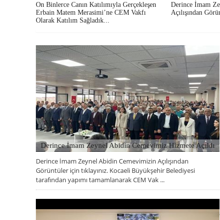
On Binlerce Canın Katılımıyla Gerçekleşen
Derince İmam Ze
Erbain Matem Merasimi’ne CEM Vakfı
Açılışından Gör
Olarak Katılım Sağladık...
Derince İmam Zeynel Abidin Cemevimiz Hizmete Açıldı
Derince İmam Zeynel Abidin Cemevimizin Açılışından
07 TEMMUZ 2026, SALI
Görüntüler için tıklayınız. Kocaeli Büyükşehir Belediyesi
tarafından yapımı tamamlanarak CEM Vak ...