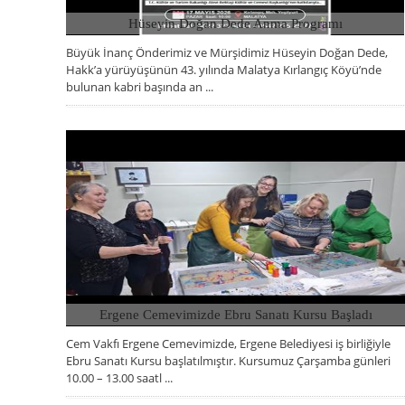
Hüseyin Doğan Dede Anma Programı
Büyük İnanç Önderimiz ve Mürşidimiz Hüseyin Doğan Dede,
15 MAYIS 2026, CUMA
Hakk’a yürüyüşünün 43. yılında Malatya Kırlangıç Köyü’nde
bulunan kabri başında an ...
Ergene Cemevimizde Ebru Sanatı Kursu Başladı
Cem Vakfı Ergene Cemevimizde, Ergene Belediyesi iş birliğiyle
08 NISAN 2026, ÇARŞAMBA
Ebru Sanatı Kursu başlatılmıştır. Kursumuz Çarşamba günleri
10.00 – 13.00 saatl ...