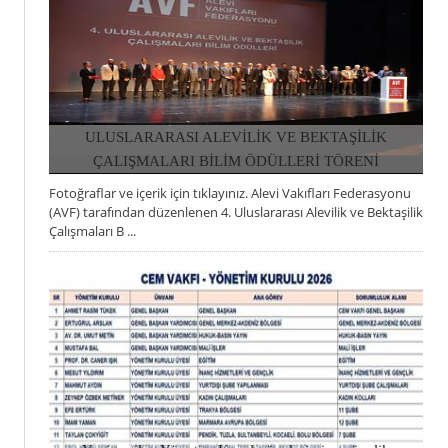
ULUSLARARASI ALEVİLİK VE BEKTAŞİLİK
ÇALIŞMALARI BİLİM ÖDÜLLERİ TÖRENİ
Fotoğraflar ve içerik için tıklayınız. Alevi Vakıfları Federasyonu
11 NISAN 2026, CUMARTESI
(AVF) tarafından düzenlenen 4. Uluslararası Alevilik ve Bektaşilik
Çalışmaları B ...