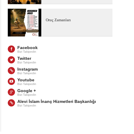
Oruç Zamanları
Facebook
Bizi Takipedin
Twitter
Bizi Takipedin
Instagram
Bizi Takipedin
Youtube
Bizi Takipedin
Google +
Bizi Takipedin
Alevi İslam İnanç Hizmetleri Başkanlığı
Bizi Takipedin