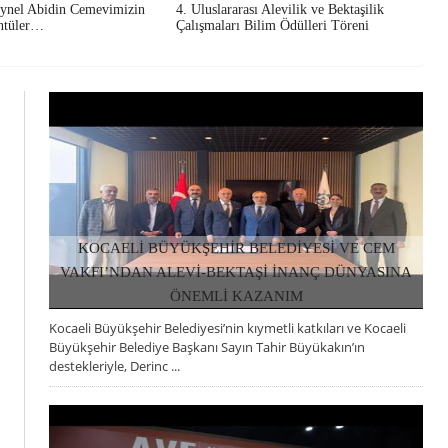
ynel Abidin Cemevimizin
4. Uluslararası Alevilik ve Bektaşilik
üntüler…
Çalışmaları Bilim Ödülleri Töreni
KOCAELİ BÜYÜKŞEHİR BELEDİYESİ VE CEM
VAKFI’NDAN ALEVİ-BEKTAŞİ İNANÇ DÜNYASINA
ÖNEMLİ KAZANIM
Kocaeli Büyükşehir Belediyesi’nin kıymetli katkıları ve Kocaeli
03 HAZIRAN 2026, ÇARŞAMBA
Büyükşehir Belediye Başkanı Sayın Tahir Büyükakın’ın
destekleriyle, Derinc ...