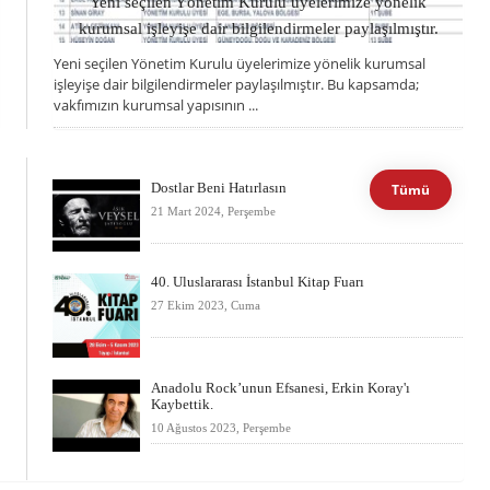
Yeni seçilen Yönetim Kurulu üyelerimize yönelik
kurumsal işleyişe dair bilgilendirmeler paylaşılmıştır.
Yeni seçilen Yönetim Kurulu üyelerimize yönelik kurumsal
11 NISAN 2026, CUMARTESI
işleyişe dair bilgilendirmeler paylaşılmıştır. Bu kapsamda;
vakfımızın kurumsal yapısının ...
Dostlar Beni Hatırlasın
Tümü
21 Mart 2024, Perşembe
40. Uluslararası İstanbul Kitap Fuarı
27 Ekim 2023, Cuma
Anadolu Rock’unun Efsanesi, Erkin Koray'ı
Kaybettik.
10 Ağustos 2023, Perşembe