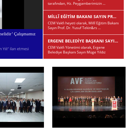
tarafından, Hz. Peygamberimizin ...
MİLLÎ EĞİTİM BAKANI SAYIN PROF. DR. YUSUF TEKİN’E ZİYARET
CEM Vakfı heyeti olarak, Millî Eğitim Bakanı
Sayın Prof. Dr. Yusuf Tekin&rs ...
melidir’ Çalışmamız
ERGENE BELEDİYE BAŞKANI SAYIN MÜGE YILDIZ TOPAK’A ZİYARET
CEM Vakfı Yönetimi olarak, Ergene
 Yılı” ilan etmesi
Belediye Başkanı Sayın Müge Yıldız
Topak& ...