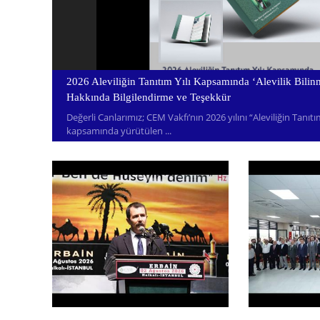
2026 Aleviliğin Tanıtım Yılı Kapsamında ‘Alevilik Bilin
Hakkında Bilgilendirme ve Teşekkür
Değerli Canlarımız; CEM Vakfı’nın 2026 yılını “Aleviliğin Tanıtım
kapsamında yürütülen ...