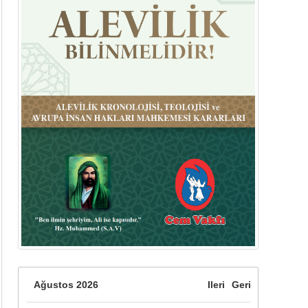
Ağustos
2026
Ileri
Geri
İstanbul Büyükşehir Belediye 
CEM Vakfı 32. Olağan Genel Kurulu