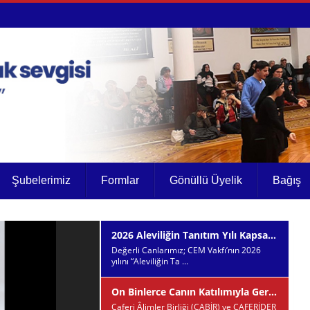
Şubelerimiz
Formlar
Gönüllü Üyelik
Bağış
2026 Aleviliğin Tanıtım Yılı Kapsamında ‘Alevilik Bilinmelidir’ Çalışmamız Hakkında Bilgilendirme ve Teşekkür
Değerli Canlarımız; CEM Vakfı’nın 2026
yılını “Aleviliğin Ta ...
On Binlerce Canın Katılımıyla Gerçekleşen Erbain Matem Merasimi’ne CEM Vakfı Olarak Katılım Sağladık
Caferi Âlimler Birliği (CABİR) ve CAFERİDER