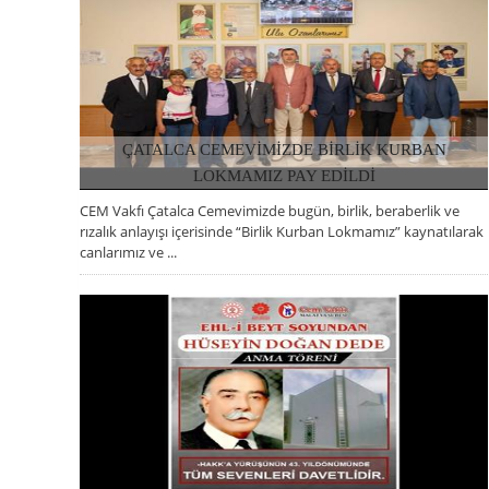
ÇATALCA CEMEVİMİZDE BİRLİK KURBAN
LOKMAMIZ PAY EDİLDİ
CEM Vakfı Çatalca Cemevimizde bugün, birlik, beraberlik ve
03 HAZIRAN 2026, ÇARŞAMBA
rızalık anlayışı içerisinde “Birlik Kurban Lokmamız” kaynatılarak
canlarımız ve ...