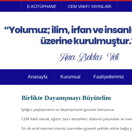
E-KÜTÜPHANE
CEM VAKFI YAYINLARI
Anasayfa
Kurumsal
Faaliyetlerimiz
Birlikte Dayanışmayı Büyütelim
İyiliğin, paylaşmanın ve dayanışmanın gücüne inanıyoruz.
CEM Vakfı olarak, eğitim, burs destekleri, kültürel çalışmalar ve i
Siz de artık internet sitemiz üzerinden güvenli şekilde online bağış 