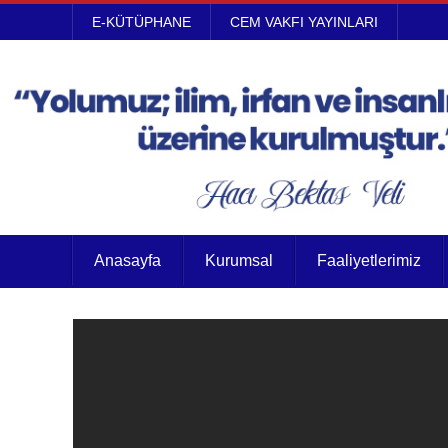
E-KÜTÜPHANE
CEM VAKFI YAYINLARI
Anasayfa
Kurumsal
Faaliyetlerimiz