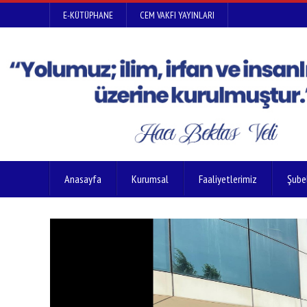
E-KÜTÜPHANE
CEM VAKFI YAYINLARI
Anasayfa
Kurumsal
Faaliyetlerimiz
Şube