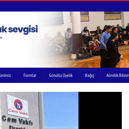
lerimiz
Formlar
Gönüllü Üyelik
Bağış
Alevilik Bilinm