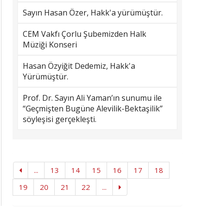
Sayın Hasan Özer, Hakk'a yürümüştür.
CEM Vakfı Çorlu Şubemizden Halk
Müziği Konseri
Hasan Özyiğit Dedemiz, Hakk'a
Yürümüştür.
Prof. Dr. Sayın Ali Yaman’ın sunumu ile
“Geçmişten Bugüne Alevilik-Bektaşilik”
söyleşisi gerçekleşti.
...
13
14
15
16
17
18
19
20
21
22
...