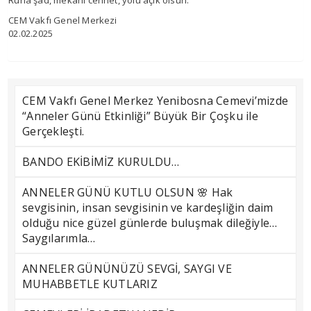
Ruha şad, mekanı cennet, yolu açık olsun.
CEM Vakfı Genel Merkezi
02.02.2025
CEM Vakfı Genel Merkez Yenibosna Cemevi’mizde
“Anneler Günü Etkinliği” Büyük Bir Çoşku ile
Gerçekleşti.
BANDO EKİBİMİZ KURULDU…
ANNELER GÜNÜ KUTLU OLSUN 🌸 Hak
sevgisinin, insan sevgisinin ve kardeşliğin daim
olduğu nice güzel günlerde buluşmak dileğiyle…
Saygılarımla…
ANNELER GÜNÜNÜZÜ SEVGİ, SAYGI VE
MUHABBETLE KUTLARIZ