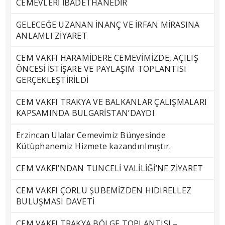
CEMEVLERİ İBADETHANEDİR
GELECEĞE UZANAN İNANÇ VE İRFAN MİRASINA
ANLAMLI ZİYARET
CEM VAKFI HARAMİDERE CEMEVİMİZDE, AÇILIŞ
ÖNCESİ İSTİŞARE VE PAYLAŞIM TOPLANTISI
GERÇEKLEŞTİRİLDİ
CEM VAKFI TRAKYA VE BALKANLAR ÇALIŞMALARI
KAPSAMINDA BULGARİSTAN’DAYDI
Erzincan Ulalar Cemevimiz Bünyesinde
Kütüphanemiz Hizmete kazandırılmıştır.
CEM VAKFI’NDAN TUNCELİ VALİLİĞİ’NE ZİYARET
CEM VAKFI ÇORLU ŞUBEMİZDEN HIDIRELLEZ
BULUŞMASI DAVETİ
CEM VAKFI TRAKYA BÖLGE TOPLANTISI –