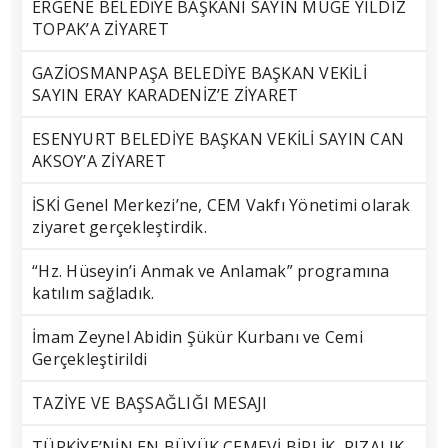
ERGENE BELEDİYE BAŞKANI SAYIN MÜGE YILDIZ
TOPAK’A ZİYARET
GAZİOSMANPAŞA BELEDİYE BAŞKAN VEKİLİ
SAYIN ERAY KARADENİZ’E ZİYARET
ESENYURT BELEDİYE BAŞKAN VEKİLİ SAYIN CAN
AKSOY’A ZİYARET
İSKİ Genel Merkezi’ne, CEM Vakfı Yönetimi olarak
ziyaret gerçekleştirdik.
“Hz. Hüseyin’i Anmak ve Anlamak” programına
katılım sağladık.
İmam Zeynel Abidin Şükür Kurbanı ve Cemi
Gerçekleştirildi
TAZİYE VE BAŞSAĞLIĞI MESAJI
TÜRKİYE’NİN EN BÜYÜK CEMEVİ BİRLİK, RIZALIK