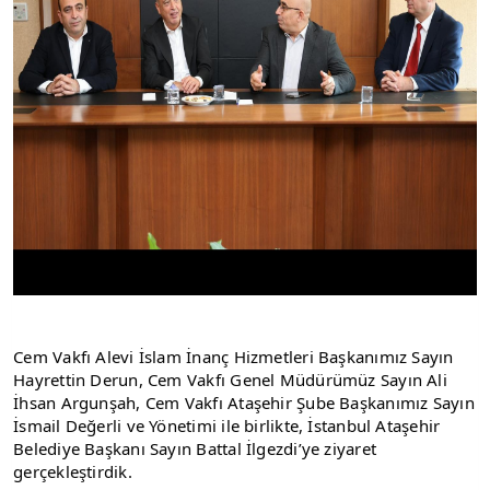
Cem Vakfı Alevi İslam İnanç Hizmetleri Başkanımız Sayın 
Hayrettin Derun, Cem Vakfı Genel Müdürümüz Sayın Ali 
İhsan Argunşah, Cem Vakfı Ataşehir Şube Başkanımız Sayın 
İsmail Değerli ve Yönetimi ile birlikte, İstanbul Ataşehir 
Belediye Başkanı Sayın Battal İlgezdi’ye ziyaret 
gerçekleştirdik.