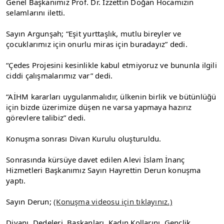
Genel Başkanımız Prof. Dr. İzzettin Doğan Hocamızın 
selamlarını iletti.
Sayın Argunşah; “Eşit yurttaşlık, mutlu bireyler ve 
çocuklarımız için onurlu miras için buradayız” dedi.
“Çedes Projesini kesinlikle kabul etmiyoruz ve bununla ilgili 
ciddi çalışmalarımız var” dedi.
“AİHM kararları uygulanmalıdır, ülkenin birlik ve bütünlüğü 
için bizde üzerimize düşen ne varsa yapmaya hazırız 
görevlere talibiz” dedi.
Konuşma sonrası Divan Kurulu oluşturuldu.
Sonrasında kürsüye davet edilen Alevi İslam İnanç 
Hizmetleri Başkanımız Sayın Hayrettin Derun konuşma 
yaptı.
Sayın Derun; 
(Konuşma videosu için tıklayınız.)
Divanı, Dedeleri, Başkanları, Kadın Kollarını, Gençlik 