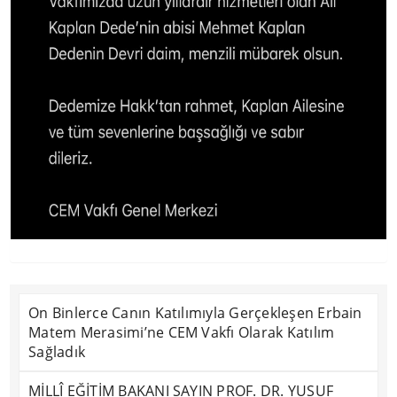
On Binlerce Canın Katılımıyla Gerçekleşen Erbain
Matem Merasimi’ne CEM Vakfı Olarak Katılım
Sağladık
MİLLÎ EĞİTİM BAKANI SAYIN PROF. DR. YUSUF