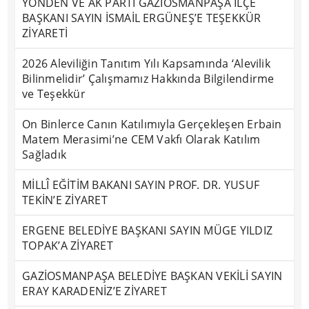
YÖNDEN VE AK PARTİ GAZİOSMANPAŞA İLÇE
BAŞKANI SAYIN İSMAİL ERGÜNEŞ’E TEŞEKKÜR
ZİYARETİ
2026 Aleviliğin Tanıtım Yılı Kapsamında ‘Alevilik
Bilinmelidir’ Çalışmamız Hakkında Bilgilendirme
ve Teşekkür
On Binlerce Canın Katılımıyla Gerçekleşen Erbain
Matem Merasimi’ne CEM Vakfı Olarak Katılım
Sağladık
MİLLÎ EĞİTİM BAKANI SAYIN PROF. DR. YUSUF
TEKİN’E ZİYARET
ERGENE BELEDİYE BAŞKANI SAYIN MÜGE YILDIZ
TOPAK’A ZİYARET
GAZİOSMANPAŞA BELEDİYE BAŞKAN VEKİLİ SAYIN
ERAY KARADENİZ’E ZİYARET