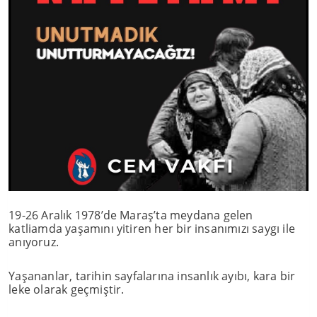
19-26 Aralık 1978’de Maraş’ta meydana gelen
katliamda yaşamını yitiren her bir insanımızı saygı ile
anıyoruz.
Yaşananlar, tarihin sayfalarına insanlık ayıbı, kara bir
leke olarak geçmiştir.