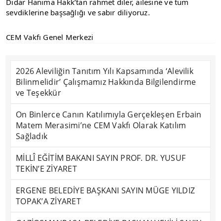
Didar Hanıma Hakk’tan rahmet diler, ailesine ve tüm
sevdiklerine başsağlığı ve sabır diliyoruz.
CEM Vakfı Genel Merkezi
2026 Aleviliğin Tanıtım Yılı Kapsamında ‘Alevilik
Bilinmelidir’ Çalışmamız Hakkında Bilgilendirme
ve Teşekkür
On Binlerce Canın Katılımıyla Gerçekleşen Erbain
Matem Merasimi’ne CEM Vakfı Olarak Katılım
Sağladık
MİLLÎ EĞİTİM BAKANI SAYIN PROF. DR. YUSUF
TEKİN’E ZİYARET
ERGENE BELEDİYE BAŞKANI SAYIN MÜGE YILDIZ
TOPAK’A ZİYARET