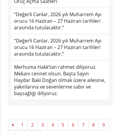
Oruç Açma Saatleri
“Değerli Canlar, 2026 yılı Muharrem Ayı
orucu 16 Haziran – 27 Haziran tarihleri
arasında tutulacaktır.”
“Değerli Canlar, 2026 yılı Muharrem Ayı
orucu 16 Haziran – 27 Haziran tarihleri
arasında tutulacaktır.”
Merhuma Hakk’tan rahmet diliyoruz.
Mekanı cennet olsun. Başta Sayın
Haydar Baki Doğan olmak üzere ailesine,
yakınlarına ve sevenlerine sabır ve
başsağlığı diliyoruz.
1
2
3
4
5
6
7
8
9