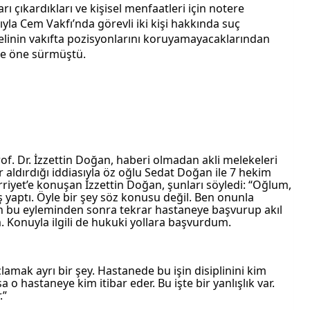
rı çıkardıkları ve kişisel menfaatleri için notere 
yla Cem Vakfı’nda görevli iki kişi hakkında suç 
inin vakıfta pozisyonlarını koruyamayacaklarından 
 de öne sürmüştü.
of. Dr. İzzettin Doğan, haberi olmadan akli melekeleri 
aldırdığı iddiasıyla öz oğlu Sedat Doğan ile 7 hekim 
iyet’e konuşan İzzettin Doğan, şunları söyledi: “Oğlum, 
aptı. Öyle bir şey söz konusu değil. Ben onunla 
 bu eyleminden sonra tekrar hastaneye başvurup akıl 
. Konuyla ilgili de hukuki yollara başvurdum.
amak ayrı bir şey. Hastanede bu işin disiplinini kim 
o hastaneye kim itibar eder. Bu işte bir yanlışlık var. 
.”