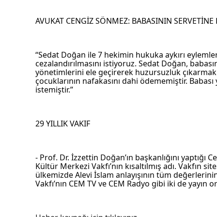
AVUKAT CENGİZ SÖNMEZ: BABASININ SERVETİNE
“Sedat Doğan ile 7 hekimin hukuka aykırı eylemler
cezalandırılmasını istiyoruz. Sedat Doğan, babasın
yönetimlerini ele geçirerek huzursuzluk çıkarmak
çocuklarının nafakasını dahi ödememiştir. Babası y
istemiştir.” 
29 YILLIK VAKIF
- Prof. Dr. İzzettin Doğan’ın başkanlığını yaptığı 
Kültür Merkezi Vakfı’nın kısaltılmış adı. Vakfın sit
ülkemizde Alevi İslam anlayışının tüm değerlerinin 
Vakfı’nın CEM TV ve CEM Radyo gibi iki de yayın o