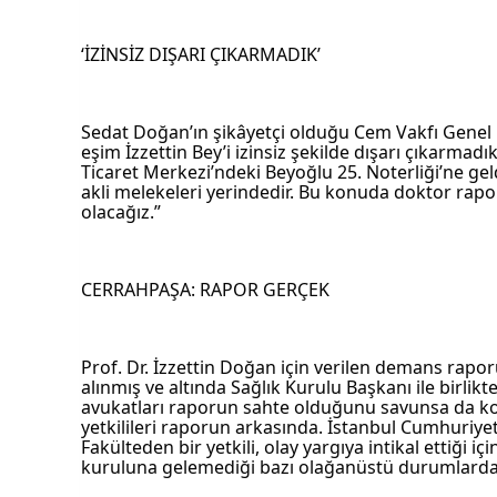
‘İZİNSİZ DIŞARI ÇIKARMADIK’
Sedat Doğan’ın şikâyetçi olduğu Cem Vakfı Genel B
eşim İzzettin Bey’i izinsiz şekilde dışarı çıkarmadı
Ticaret Merkezi’ndeki Beyoğlu 25. Noterliği’ne geldi.
akli melekeleri yerindedir. Bu konuda doktor rapo
olacağız.”
CERRAHPAŞA: RAPOR GERÇEK
Prof. Dr. İzzettin Doğan için verilen demans rapor
alınmış ve altında Sağlık Kurulu Başkanı ile birlik
avukatları raporun sahte olduğunu savunsa da konu 
yetkilileri raporun arkasında. İstanbul Cumhuriyet
Fakülteden bir yetkili, olay yargıya intikal ettiği i
kuruluna gelemediği bazı olağanüstü durumlarda 