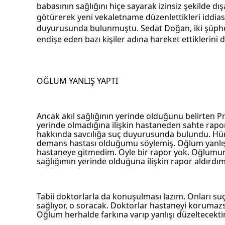
babasının sağlığını hiçe sayarak izinsiz şekilde dışa
götürerek yeni vekaletname düzenlettikleri iddiası
duyurusunda bulunmuştu. Sedat Doğan, iki şüphel
endişe eden bazı kişiler adına hareket ettiklerini
OĞLUM YANLIŞ YAPTI
Ancak akıl sağlığının yerinde olduğunu belirten Pr
yerinde olmadığına ilişkin hastaneden sahte rapor 
hakkında savcılığa suç duyurusunda bulundu. Hürr
demans hastası olduğumu söylemiş. Oğlum yanlış y
hastaneye gitmedim. Öyle bir rapor yok. Oğlumun
sağlığımın yerinde olduğuna ilişkin rapor aldırdım
Tabii doktorlarla da konuşulması lazım. Onları suçl
sağlıyor, o soracak. Doktorlar hastaneyi korumazsa 
Oğlum herhalde farkına varıp yanlışı düzeltecektir