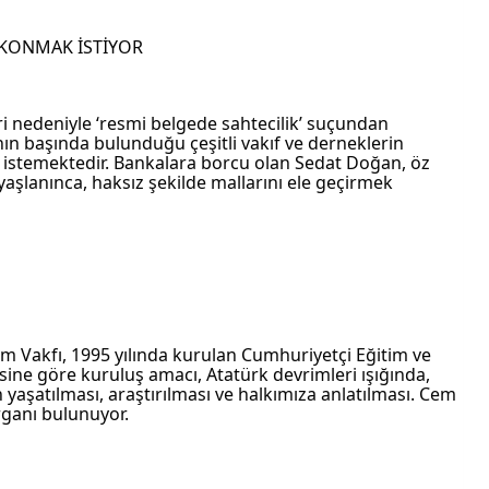
 KONMAK İSTİYOR
i nedeniyle ‘resmi belgede sahtecilik’ suçundan 
ın başında bulunduğu çeşitli vakıf ve derneklerin 
 istemektedir. Bankalara borcu olan Sedat Doğan, öz 
aşlanınca, haksız şekilde mallarını ele geçirmek 
Cem Vakfı, 1995 yılında kurulan Cumhuriyetçi Eğitim ve 
esine göre kuruluş amacı, Atatürk devrimleri ışığında, 
yaşatılması, araştırılması ve halkımıza anlatılması. Cem 
rganı bulunuyor.