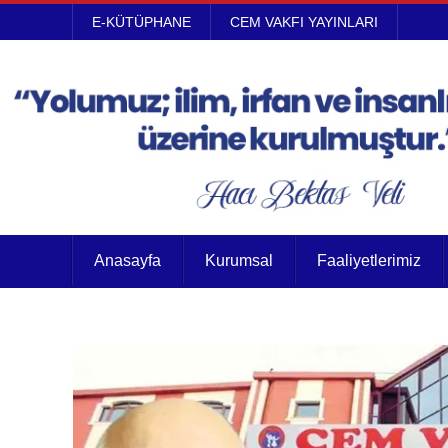
E-KÜTÜPHANE
CEM VAKFI YAYINLARI
Anasayfa
Kurumsal
Faaliyetlerimiz