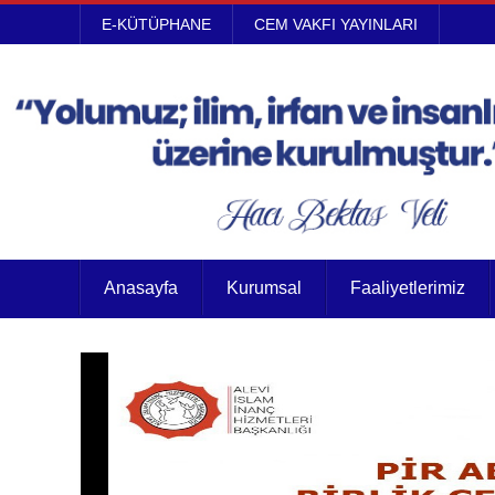
E-KÜTÜPHANE
CEM VAKFI YAYINLARI
Anasayfa
Kurumsal
Faaliyetlerimiz