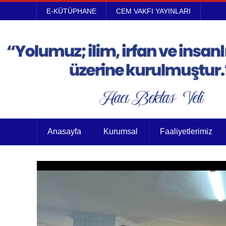
E-KÜTÜPHANE
CEM VAKFI YAYINLARI
Anasayfa
Kurumsal
Faaliyetlerimiz