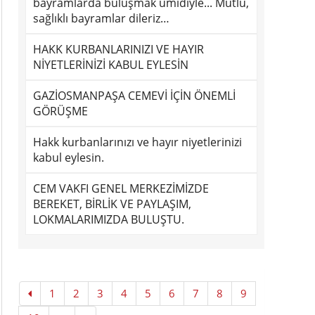
bayramlarda buluşmak ümidiyle... Mutlu,
sağlıklı bayramlar dileriz…
HAKK KURBANLARINIZI VE HAYIR
NİYETLERİNİZİ KABUL EYLESİN
GAZİOSMANPAŞA CEMEVİ İÇİN ÖNEMLİ
GÖRÜŞME
Hakk kurbanlarınızı ve hayır niyetlerinizi
kabul eylesin.
CEM VAKFI GENEL MERKEZİMİZDE
BEREKET, BİRLİK VE PAYLAŞIM,
LOKMALARIMIZDA BULUŞTU.
1
2
3
4
5
6
7
8
9