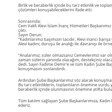
Birlik ve beraberlik içinde bu tarz etkinlik ve topla
çözümleri konuşabileceklerini ifade etti.
Sonrasında;
Cem Vakfı Alevi İslam İnanç Hizmetleri Başkanımı
çıktı.
Sayın Derun;
“Kadınlarımız başımızın tacıdır, Alevi inancı barışa 
Alevi kadını; duruşu ile analığı ile davranışı ile örn
“Analarımız; sizler olmazsanız Cemevlerimiz var ol
zaman sizlerin yanında olacağım, destekçiniz olacağ
dedi. Sayın Fadime Demir’e ve tüm Kadın Şube Baş
konuşmasını sonlandırdı.
Ardından Şube Başkanlarımız söz alarak konuşmal
Bu tarz etkinliklerin, toplantıların önemine vurdu y
beraberlik içinde olunmasının önemine atıfta bul
Tüm katılım sağlayan Şube Başkanlarımıza, Kadın 
ederiz.