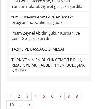
İSKİ Genel Merkezi’ne, CEM Vakfı
Yönetimi olarak ziyaret gerçekleştirdik.
“Hz. Hüseyin’i Anmak ve Anlamak”
programına katılım sağladık.
İmam Zeynel Abidin Şükür Kurbanı ve
Cemi Gerçekleştirildi
TAZİYE VE BAŞSAĞLIĞI MESAJI
TÜRKİYE’NİN EN BÜYÜK CEMEVİ BİRLİK,
RIZALIK VE MUHABBETİN YENİ BULUŞMA
NOKTASI
1
2
3
4
5
6
7
8
9
10
...