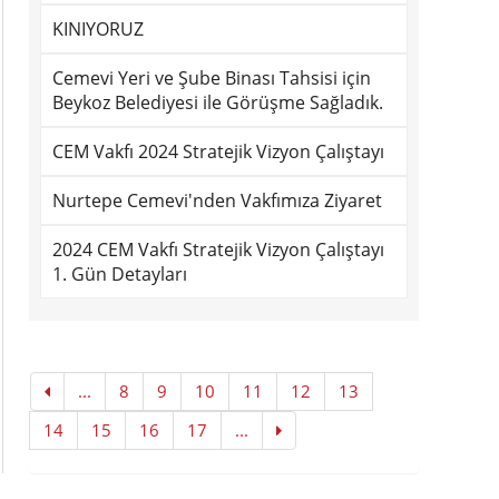
KINIYORUZ
Cemevi Yeri ve Şube Binası Tahsisi için
Beykoz Belediyesi ile Görüşme Sağladık.
CEM Vakfı 2024 Stratejik Vizyon Çalıştayı
Nurtepe Cemevi'nden Vakfımıza Ziyaret
2024 CEM Vakfı Stratejik Vizyon Çalıştayı
1. Gün Detayları
...
8
9
10
11
12
13
14
15
16
17
...