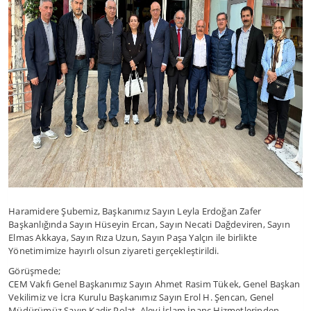
Haramidere Şubemiz, Başkanımız Sayın Leyla Erdoğan Zafer
Başkanlığında Sayın Hüseyin Ercan, Sayın Necati Dağdeviren, Sayın
Elmas Akkaya, Sayın Rıza Uzun, Sayın Paşa Yalçın ile birlikte
Yönetimimize hayırlı olsun ziyareti gerçekleştirildi.
Görüşmede;
CEM Vakfı Genel Başkanımız Sayın Ahmet Rasim Tükek, Genel Başkan
Vekilimiz ve İcra Kurulu Başkanımız Sayın Erol H. Şencan, Genel
Müdürümüz Sayın Kadir Polat, Alevi İslam İnanç Hizmetlerinden