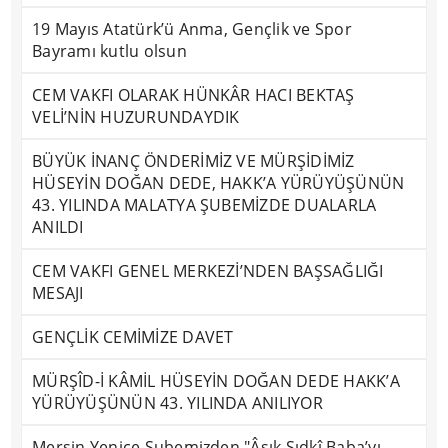
19 Mayıs Atatürk’ü Anma, Gençlik ve Spor
Bayramı kutlu olsun
CEM VAKFI OLARAK HÜNKÂR HACI BEKTAŞ
VELİ’NİN HUZURUNDAYDIK
BÜYÜK İNANÇ ÖNDERİMİZ VE MÜRŞİDİMİZ
HÜSEYİN DOĞAN DEDE, HAKK’A YÜRÜYÜŞÜNÜN
43. YILINDA MALATYA ŞUBEMİZDE DUALARLA
ANILDI
CEM VAKFI GENEL MERKEZİ’NDEN BAŞSAĞLIĞI
MESAJI
GENÇLİK CEMİMİZE DAVET
MÜRŞÎD-İ KÂMİL HÜSEYİN DOĞAN DEDE HAKK’A
YÜRÜYÜŞÜNÜN 43. YILINDA ANILIYOR
Mersin Yenice Şubemizden "Âşık Sıdkî Baba’yı