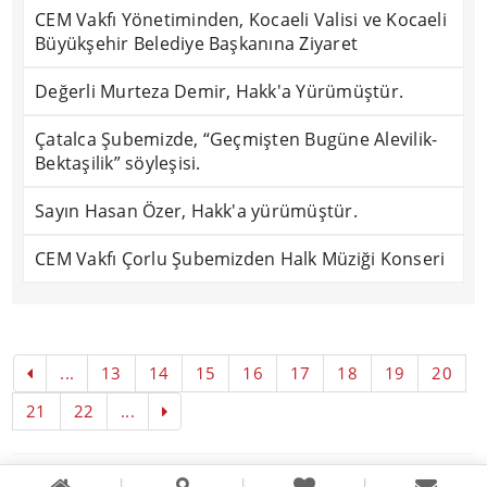
CEM Vakfı Yönetiminden, Kocaeli Valisi ve Kocaeli
Büyükşehir Belediye Başkanına Ziyaret
Değerli Murteza Demir, Hakk'a Yürümüştür.
Çatalca Şubemizde, “Geçmişten Bugüne Alevilik-
Bektaşilik” söyleşisi.
Sayın Hasan Özer, Hakk'a yürümüştür.
CEM Vakfı Çorlu Şubemizden Halk Müziği Konseri
...
13
14
15
16
17
18
19
20
21
22
...