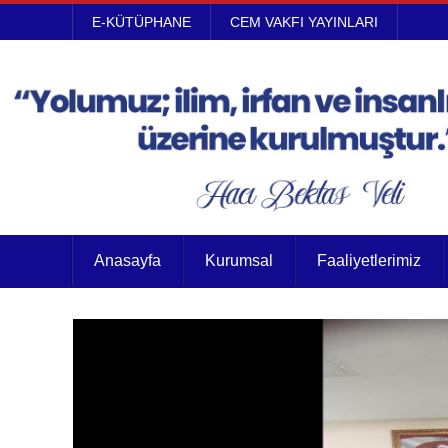
E-KÜTÜPHANE
CEM VAKFI YAYINLARI
Anasayfa
Kurumsal
Faaliyetlerimiz