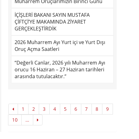
Muharrem Oruçlarımızın Birinci Günü
İÇİŞLERİ BAKANI SAYIN MUSTAFA
ÇİFTÇİ’YE MAKAMINDA ZİYARET
GERÇEKLEŞTİRDİK
2026 Muharrem Ayı Yurt içi ve Yurt Dışı
Oruç Açma Saatleri
“Değerli Canlar, 2026 yılı Muharrem Ayı
orucu 16 Haziran – 27 Haziran tarihleri
arasında tutulacaktır.”
1
2
3
4
5
6
7
8
9
10
...