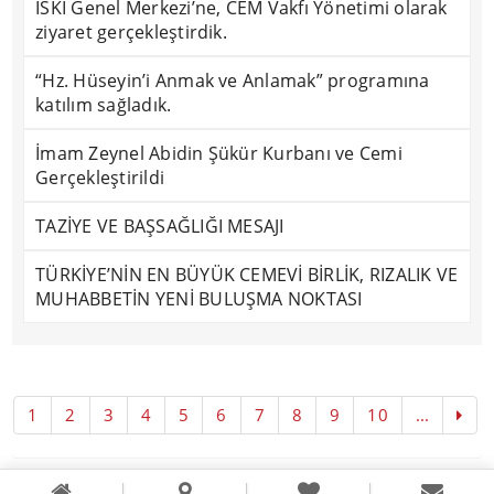
İSKİ Genel Merkezi’ne, CEM Vakfı Yönetimi olarak
ziyaret gerçekleştirdik.
“Hz. Hüseyin’i Anmak ve Anlamak” programına
katılım sağladık.
İmam Zeynel Abidin Şükür Kurbanı ve Cemi
Gerçekleştirildi
TAZİYE VE BAŞSAĞLIĞI MESAJI
TÜRKİYE’NİN EN BÜYÜK CEMEVİ BİRLİK, RIZALIK VE
MUHABBETİN YENİ BULUŞMA NOKTASI
1
2
3
4
5
6
7
8
9
10
...