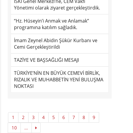
İSKİ Genel Merkezi’ne, CEM Vakfı
Yönetimi olarak ziyaret gerçekleştirdik.
“Hz. Hüseyin’i Anmak ve Anlamak”
programına katılım sağladık.
İmam Zeynel Abidin Şükür Kurbanı ve
Cemi Gerçekleştirildi
TAZİYE VE BAŞSAĞLIĞI MESAJI
TÜRKİYE’NİN EN BÜYÜK CEMEVİ BİRLİK,
RIZALIK VE MUHABBETİN YENİ BULUŞMA
NOKTASI
1
2
3
4
5
6
7
8
9
10
...