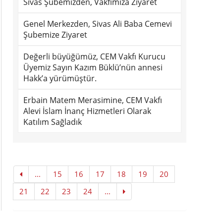
Sivas Şubemizden, Vakfımıza Ziyaret
Genel Merkezden, Sivas Ali Baba Cemevi
Şubemize Ziyaret
Değerli büyüğümüz, CEM Vakfı Kurucu
Üyemiz Sayın Kazım Büklü’nün annesi
Hakk’a yürümüştür.
Erbain Matem Merasimine, CEM Vakfı
Alevi İslam İnanç Hizmetleri Olarak
Katılım Sağladık
...
15
16
17
18
19
20
21
22
23
24
...