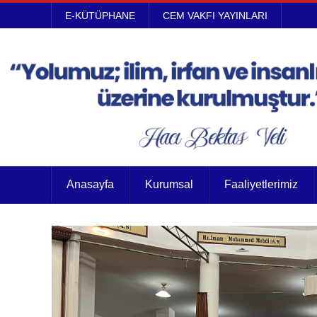
E-KÜTÜPHANE
CEM VAKFI YAYINLARI
Anasayfa
Kurumsal
Faaliyetlerimiz