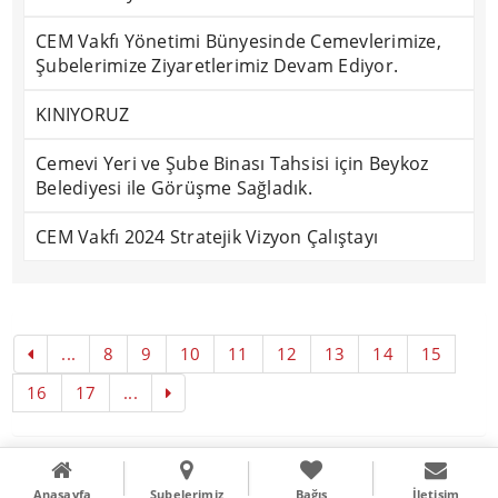
CEM Vakfı Yönetimi Bünyesinde Cemevlerimize,
Şubelerimize Ziyaretlerimiz Devam Ediyor.
KINIYORUZ
Cemevi Yeri ve Şube Binası Tahsisi için Beykoz
Belediyesi ile Görüşme Sağladık.
CEM Vakfı 2024 Stratejik Vizyon Çalıştayı
...
8
9
10
11
12
13
14
15
16
17
...
Copyright © 2016
Literal Webdizayn
Anasayfa
Şubelerimiz
Bağış
İletişim